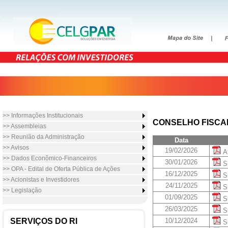
>> Informações Institucionais
CONSELHO FISCAL
>> Assembleias
>> Reunião da Administração
Data
>> Avisos
19/02/2026
At
>> Dados Econômico-Financeiros
30/01/2026
Su
>> OPA - Edital de Oferta Pública de Ações
16/12/2025
Su
>> Acionistas e Investidores
24/11/2025
Su
>> Legislação
01/09/2025
Su
26/03/2025
Su
SERVIÇOS DO RI
10/12/2024
Su